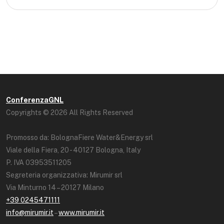
ConferenzaGNL
Copyrights © 2026 All Rights Reserved
Promosso da: BolognaFiere Water&Energy srl
Viale della Fiera, 20 - 40127 Bologna, Italy
P. IVA 03953511205
Segreteria organizzativa: Mirumir srl
Via Minturno 14 – 20127 Milano
+39 0245471111
info@mirumir.it
–
www.mirumir.it