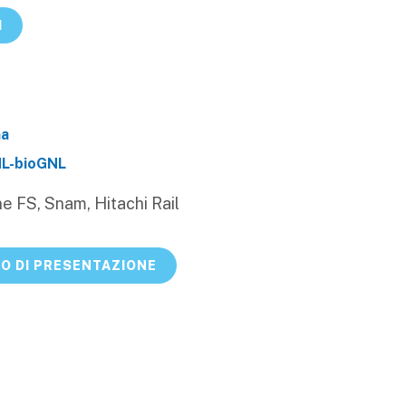
I
na
L-bioGNL
ne FS, Snam, Hitachi Rail
EO DI PRESENTAZIONE