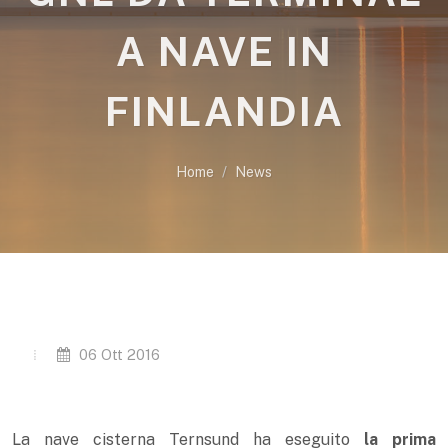
A NAVE IN
FINLANDIA
Home
News
06 Ott 2016
La nave cisterna Ternsund ha eseguito
la prima