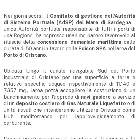
Nei giorni scorsi, il
Comitato di gestione dell’Autorità
di Sistema Portuale (AdSP) del Mare di Sardegna
–
unica Autorità portuale responsabile di tutti i porti di
una Regione - ha espresso unanime parere favorevole al
rilascio della
concessione demaniale marittima
della
durata di 50 anni in favore della
Edison SPA
nell’area del
Porto di Oristano
.
Ubicata lungo il canale navigabile Sud del Porto
industriale di Oristano per una superficie a terra e
relativo specchio acqueo rispettivamente di 11.140 e
7.857 mq., l’area potrà accogliere la costruzione di un
banchinamento per l’approdo di
navi gasiere
a servizio
di un
deposito costiero di Gas Naturale Liquefatto
e di
unità navali che intenderanno utilizzare Oristano come
Hub mediterraneo per l’approvvigionamento di
carburante.
L’opera potrà garantire la fornitura, il trasporto e la