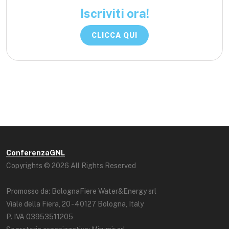
Iscriviti ora!
CLICCA QUI
ConferenzaGNL
Copyrights © 2026 All Rights Reserved
Promosso da: BolognaFiere Water&Energy srl
Viale della Fiera, 20 - 40127 Bologna, Italy
P. IVA 03953511205