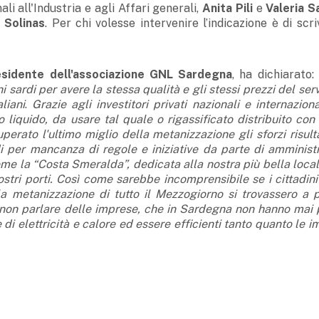
li all'Industria e agli Affari generali,
Anita Pili
e
Valeria S
n Solinas
. Per chi volesse intervenire l’indicazione è di scr
esidente dell'associazione GNL Sardegna
, ha dichiarato: 
ini sardi per avere la stessa qualità e gli stessi prezzi del serv
liani
.
Grazie agli investitori privati nazionali e internazion
 liquido, da usare tal quale o rigassificato distribuito con 
erato l'ultimo miglio della metanizzazione gli sforzi risult
rdi per mancanza di regole e iniziative da parte di amminist
e la “Costa Smeralda”, dedicata alla nostra più bella locali
ostri porti. Così come sarebbe incomprensibile se i cittadini
la metanizzazione di tutto il Mezzogiorno si trovassero a 
Per non parlare delle imprese, che in Sardegna non hanno mai
di elettricità e calore ed essere efficienti tanto quanto le 