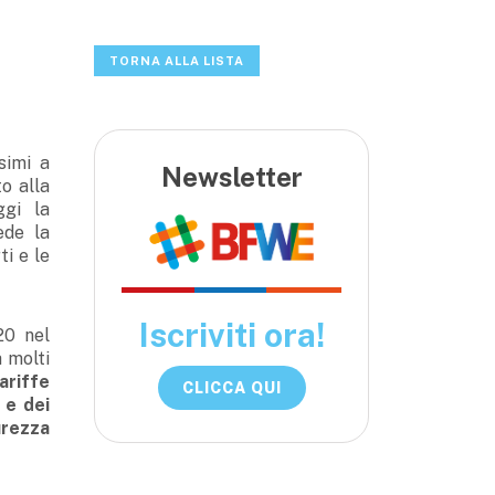
TORNA ALLA LISTA
simi a
Newsletter
o alla
ggi la
de la
ti e le
Iscriviti ora!
20 nel
 molti
ariffe
CLICCA QUI
 e dei
urezza