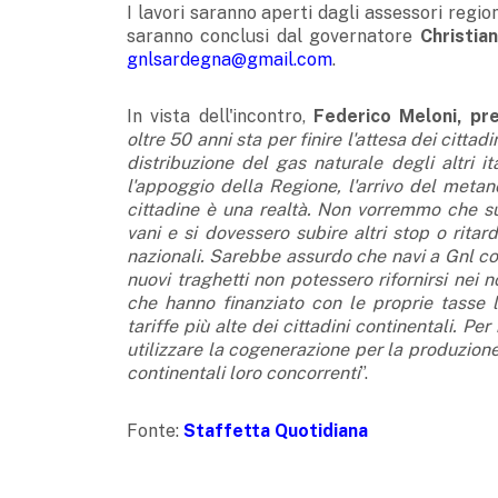
I lavori saranno aperti dagli assessori regiona
saranno conclusi dal governatore
Christia
gnlsardegna@gmail.com
.
In vista dell'incontro,
Federico Meloni, pr
oltre 50 anni sta per finire l'attesa dei cittad
distribuzione del gas naturale degli altri ita
l'appoggio della Regione, l'arrivo del metano
cittadine è una realtà. Non vorremmo che sup
vani e si dovessero subire altri stop o rita
nazionali. Sarebbe assurdo che navi a Gnl com
nuovi traghetti non potessero rifornirsi nei n
che hanno finanziato con le proprie tasse 
tariffe più alte dei cittadini continentali. 
utilizzare la cogenerazione per la produzione 
continentali loro concorrenti
”.
Fonte:
Staffetta Quotidiana