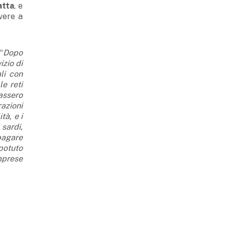
atta
, e
ivere a
“
Dopo
izio di
ali con
le reti
assero
razioni
tà, e i
 sardi,
pagare
 potuto
imprese