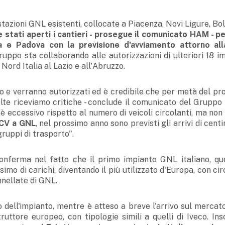
stazioni GNL esistenti, collocate a Piacenza, Novi Ligure, Bo
 stati aperti i cantieri - prosegue il comunicato HAM - per
 e Padova con la previsione d'avviamento attorno all
uppo sta collaborando alle autorizzazioni di ulteriori 18 im
Nord Italia al Lazio e all'Abruzzo.
 e verranno autorizzati ed è credibile che per metà del pr
 volte riceviamo critiche - conclude il comunicato del Grupp
 eccessivo rispetto al numero di veicoli circolanti, ma non 
 CV a GNL
, nel prossimo anno sono previsti gli arrivi di centi
 gruppi di trasporto".
nferma nel fatto che il primo impianto GNL italiano, que
mo di carichi, diventando il più utilizzato d'Europa, con ci
nnellate di GNL.
dell'impianto, mentre è atteso a breve l'arrivo sul mercato
uttore europeo, con tipologie simili a quelli di Iveco. In