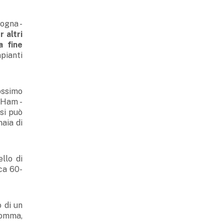
logna -
 altri
a fine
pianti
ossimo
o Ham -
si può
naia di
llo di
rca 60-
 di un
somma,