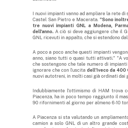
I nuovi impianti vanno ad ampliare la rete di 
Castel San Pietro e Macerata.
"Sono inoltre
tre nuovi impianti GNL a Modena, Parma
dell'anno.
A ciò si deve aggiungere che il Gr
GNL ricevuti in appalto, che si estendono dal 
A poco a poco anche questi impianti vengono
anno, siano tutti o quasi tutti attivati." "A
che sostengono che tale numero di impianti è
ignorare che con l’uscita
dell’Iveco da 400
nuovi autotreni, in molti casi già ordinati dai
Indubbiamente l'ottimismo di HAM trova co
Piacenza, ha in poco tempo raggiunto il massi
90 rifornimenti al giorno per almeno 6-10 to
A Piacenza si sta valutando un ampliamento 
camion a solo GNL di un altro grande costr