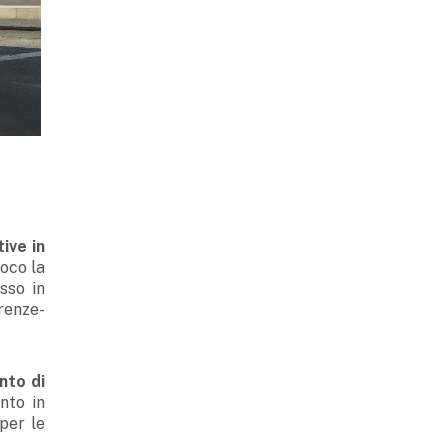
ive in
poco la
sso in
irenze-
nto di
nto in
per le