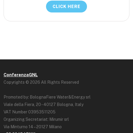
CLICK HERE
ConferenzaGNL
Copyrights © 2026 All Rights Reserved
Promoted by: BolognaFiere Water&Energy srl
Viale della Fiera, 20 - 40127 Bologna, Italy
VAT Number 03953511205
Organizing Secretariat: Mirumir srl
Via Minturno 14 – 20127 Milano